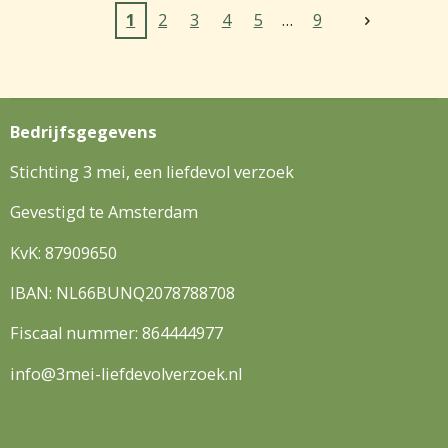
1
2
3
4
5
9
Bedrijfsgegevens
Stichting 3 mei, een liefdevol verzoek
Gevestigd te Amsterdam
KvK: 87909650
IBAN: NL66BUNQ2078788708
Fiscaal nummer: 864444977
info@3mei-liefdevolverzoek.nl