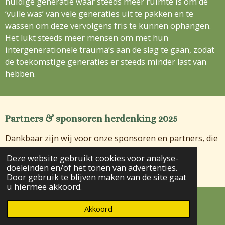
huidige generatie waar steeds meer ruimte is om de
‘vuile was’ van vele generaties uit te pakken en te
wassen om deze vervolgens fris te kunnen ophangen.
Het lukt steeds meer mensen om met hun
intergenerationele trauma’s aan de slag te gaan, zodat
de toekomstige generaties er steeds minder last van
hebben.
Partners & sponsoren herdenking 2025
Dankbaar zijn wij voor onze sponsoren en partners, die
de 2025 herdenking mogelijk hebben gemaakt.
Deze website gebruikt cookies voor analyse-
doeleinden en/of het tonen van advertenties.
Door gebruik te blijven maken van de site gaat
u hiermee akkoord.
Akkoord
E-mailadres
Facebook