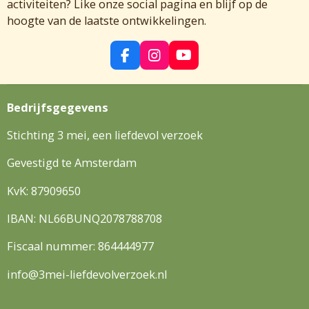
activiteiten? Like onze social pagina en blijf op de
hoogte van de laatste ontwikkelingen.
F
I
Y
a
n
o
c
s
u
e
t
T
Bedrijfsgegevens
b
a
u
o
g
b
Stichting 3 mei, een liefdevol verzoek
o
r
e
k
a
Gevestigd te Amsterdam
m
KvK: 87909650
IBAN: NL66BUNQ2078788708
Fiscaal nummer: 864444977
info@3mei-liefdevolverzoek.nl